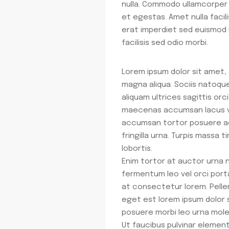
nulla. Commodo ullamcorper a
et egestas. Amet nulla facili
erat imperdiet sed euismod 
facilisis sed odio morbi.
Lorem ipsum dolor sit amet,
magna aliqua. Sociis natoque
aliquam ultrices sagittis or
maecenas accumsan lacus vel 
accumsan tortor posuere ac 
fringilla urna. Turpis massa 
lobortis.
Enim tortor at auctor urna n
fermentum leo vel orci porta
at consectetur lorem. Pelle
eget est lorem ipsum dolor 
posuere morbi leo urna moles
Ut faucibus pulvinar elemen