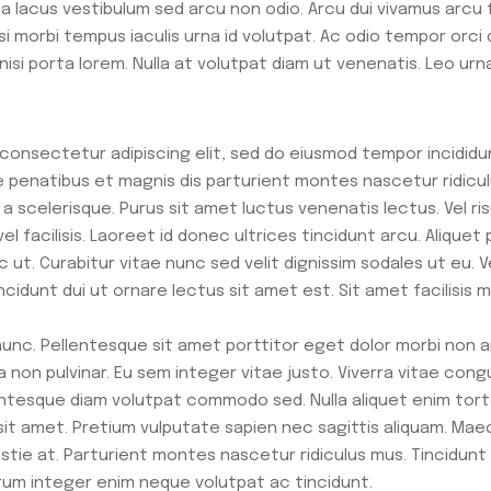
 lacus vestibulum sed arcu non odio. Arcu dui vivamus arcu f
si morbi tempus iaculis urna id volutpat. Ac odio tempor orci
nisi porta lorem. Nulla at volutpat diam ut venenatis. Leo u
 consectetur adipiscing elit, sed do eiusmod tempor incididu
 penatibus et magnis dis parturient montes nascetur ridiculus
ci a scelerisque. Purus sit amet luctus venenatis lectus. Vel 
facilisis. Laoreet id donec ultrices tincidunt arcu. Aliquet 
ut. Curabitur vitae nunc sed velit dignissim sodales ut eu.
tincidunt dui ut ornare lectus sit amet est. Sit amet facilisi
unc. Pellentesque sit amet porttitor eget dolor morbi non a
 non pulvinar. Eu sem integer vitae justo. Viverra vitae cong
ntesque diam volutpat commodo sed. Nulla aliquet enim tort
sit amet. Pretium vulputate sapien nec sagittis aliquam. Mae
tie at. Parturient montes nascetur ridiculus mus. Tincidunt to
tum integer enim neque volutpat ac tincidunt.