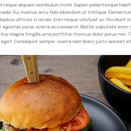
d neque aliquam vestibulum morbi. Sapien pellentesque habit
da. Dui vivamus arcu felis bibendum ut tristique. Elementum 
pibus ultrices in iaculis. Enim neque volutpat ac tincidunt v
egestas purus viverra accumsan in. Mattis vulputate enim nu
us magna fringilla urna porttitor rhoncus dolor purus non. 
 eget. Consequat semper viverra nam libero justo laoreet si