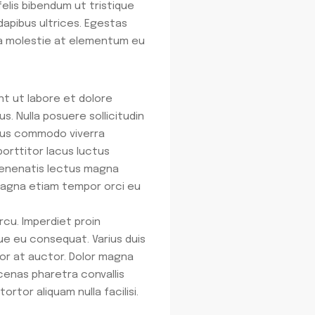
elis bibendum ut tristique
 dapibus ultrices. Egestas
rna molestie at elementum eu
nt ut labore et dolore
. Nulla posuere sollicitudin
risus commodo viverra
porttitor lacus luctus
 Venenatis lectus magna
s magna etiam tempor orci eu
rcu. Imperdiet proin
ue eu consequat. Varius duis
or at auctor. Dolor magna
cenas pharetra convallis
rtor aliquam nulla facilisi.