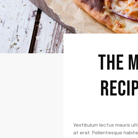
THE 
RECI
Vestibulum lectus mauris ultr
at erat. Pellentesque habit