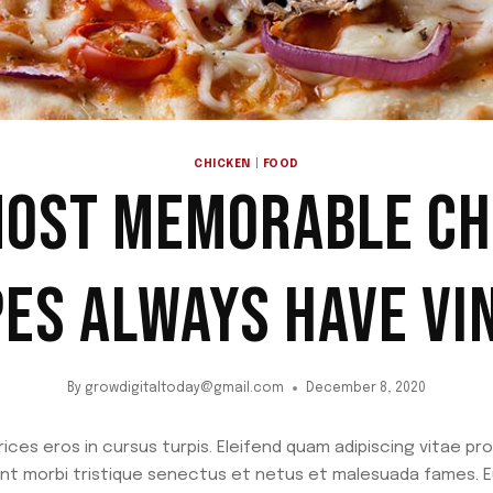
CHICKEN
|
FOOD
MOST MEMORABLE CH
PES ALWAYS HAVE VI
By
growdigitaltoday@gmail.com
December 8, 2020
ices eros in cursus turpis. Eleifend quam adipiscing vitae proi
ant morbi tristique senectus et netus et malesuada fames. E