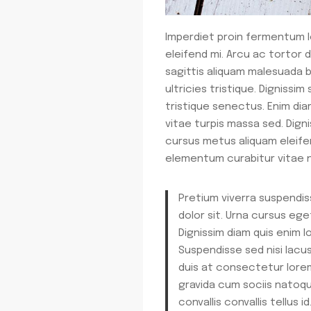
Imperdiet proin fermentum l
eleifend mi. Arcu ac tortor 
sagittis aliquam malesuada 
ultricies tristique. Digniss
tristique senectus. Enim diam
vitae turpis massa sed. Dign
cursus metus aliquam eleifend
elementum curabitur vitae nu
Pretium viverra suspendi
dolor sit. Urna cursus ege
Dignissim diam quis enim l
Suspendisse sed nisi lacus
duis at consectetur lorem 
gravida cum sociis natoqu
convallis convallis tellu