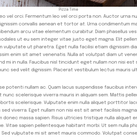
Pizza Time
eo vel orci. Fermentum leo vel orci porta non. Auctor urna n
dignissim convallis aenean et tortor at. Urna condimentum ma
bibendum arcu vitae elementum curabitur. Diam phasellus ves
im sodales ut eu sem integer vitae justo eget magna. Elit pell
 vulputate ut pharetra. Eget nulla facilisi etiam dignissim di
issim enim sit amet venenatis. Nulla at volutpat diam ut venen
 mi in nulla. Faucibus nisl tincidunt eget nullam non nisi est
nc sed velit dignissim. Placerat vestibulum lectus mauris ult
sse potenti nullam ac. Quam lacus suspendisse faucibus int
t nunc scelerisque viverra mauris in aliquam sem. Mattis pelle
obortis scelerisque. Vulputate enim nulla aliquet porttitor l
 sed viverra. Eget nullam non nisi est sit amet facilisis magn
donec massa sapien. Risus ultricies tristique nulla aliquet en
e. Vitae sapien pellentesque habitant morbi. Ut sem nulla pha
s id. Sed vulputate mi sit amet mauris commodo. Volutpat co