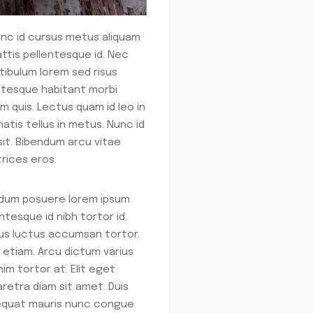
unc id cursus metus aliquam
ttis pellentesque id. Nec
tibulum lorem sed risus
entesque habitant morbi
am quis. Lectus quam id leo in
atis tellus in metus. Nunc id
 sit. Bibendum arcu vitae
rices eros.
erdum posuere lorem ipsum
ntesque id nibh tortor id.
acus luctus accumsan tortor.
a etiam. Arcu dictum varius
im tortor at. Elit eget
retra diam sit amet. Duis
nsequat mauris nunc congue