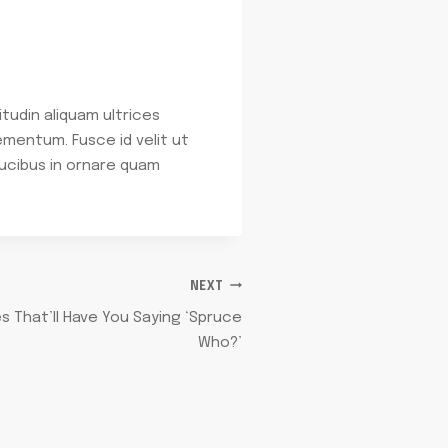
itudin aliquam ultrices
ementum. Fusce id velit ut
aucibus in ornare quam
NEXT
es That’ll Have You Saying ‘Spruce
Who?’